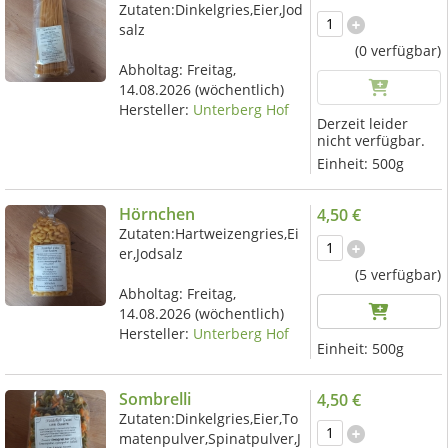
Zutaten:Dinkelgries,Eier,Jod
salz
(0 verfügbar)
Abholtag:
Freitag,
14.08.2026
(wöchentlich)
Hersteller:
Unterberg Hof
Derzeit leider
nicht verfügbar.
Einheit:
500g
Hörnchen
4,50 €
Zutaten:Hartweizengries,Ei
er,Jodsalz
(5 verfügbar)
Abholtag:
Freitag,
14.08.2026
(wöchentlich)
Hersteller:
Unterberg Hof
Einheit:
500g
Sombrelli
4,50 €
Zutaten:Dinkelgries,Eier,To
matenpulver,Spinatpulver,J