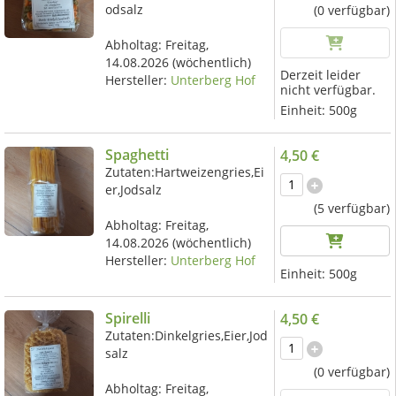
odsalz
(0 verfügbar)
Abholtag:
Freitag,
14.08.2026
(wöchentlich)
Derzeit leider
Hersteller:
Unterberg Hof
nicht verfügbar.
Einheit:
500g
Spaghetti
4,50 €
Zutaten:Hartweizengries,Ei
er,Jodsalz
(5 verfügbar)
Abholtag:
Freitag,
14.08.2026
(wöchentlich)
Hersteller:
Unterberg Hof
Einheit:
500g
Spirelli
4,50 €
Zutaten:Dinkelgries,Eier,Jod
salz
(0 verfügbar)
Abholtag:
Freitag,