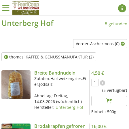
Unterberg Hof
8 gefunden
Vorder-Aschermoos (0)
thomas' KAFFEE & GENUSSMANUFAKTUR (2)
Breite Bandnudeln
4,50 €
Zutaten:Hartweizengries,Ei
er,Jodsalz
(5 verfügbar)
Abholtag:
Freitag,
14.08.2026
(wöchentlich)
Hersteller:
Unterberg Hof
Einheit:
500g
Brodakrapfen gefroren
16,00 €