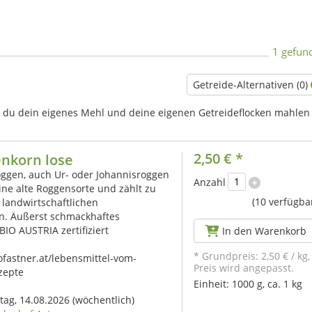
1 gefun
Getreide-Alternativen (0)
r du dein eigenes Mehl und deine eigenen Getreideflocken mahlen
2,50 €
*
enkorn lose
ggen, auch Ur- oder Johannisroggen
Anzahl
eine alte Roggensorte und zählt zu
(10 verfügba
landwirtschaftlichen
en. Äußerst schmackhaftes
BIO AUSTRIA zertifiziert
In den Warenkorb
* Grundpreis:
2,50 €
/
kg
,
fastner.at/lebensmittel-vom-
Preis wird angepasst.
zepte
Einheit:
1000 g, ca. 1 kg
itag, 14.08.2026
(wöchentlich)