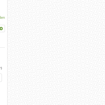
den
r)