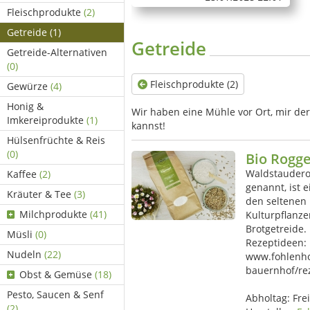
Fleischprodukte
(2)
Getreide
(1)
Getreide
Getreide-Alternativen
(0)
Fleischprodukte (2)
Gewürze
(4)
Honig &
Wir haben eine Mühle vor Ort, mir de
Imkereiprodukte
(1)
kannst!
Hülsenfrüchte & Reis
(0)
Bio Rogg
Waldstaudero
Kaffee
(2)
genannt, ist 
Kräuter & Tee
(3)
den seltenen 
Milchprodukte
(41)
Kulturpflanz
Brotgetreide. 
Müsli
(0)
Rezeptideen:
Nudeln
(22)
www.fohlenho
bauernhof/re
Obst & Gemüse
(18)
Pesto, Saucen & Senf
Abholtag:
Fre
(2)