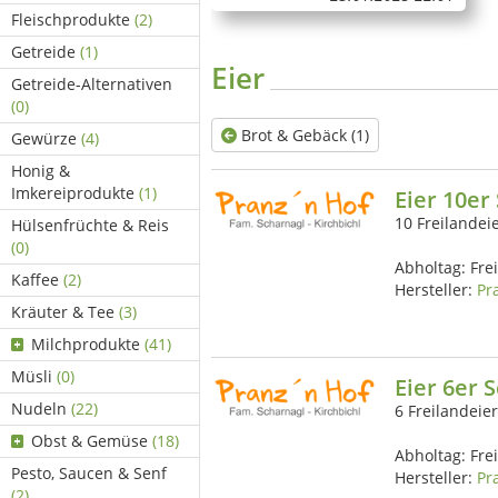
Fleischprodukte
(2)
Getreide
(1)
Eier
Getreide-Alternativen
(0)
Brot & Gebäck (1)
Gewürze
(4)
Honig &
Imkereiprodukte
(1)
Eier 10er
10 Freilandei
Hülsenfrüchte & Reis
(0)
Abholtag:
Fre
Kaffee
(2)
Hersteller:
Pr
Kräuter & Tee
(3)
Milchprodukte
(41)
Müsli
(0)
Eier 6er 
Nudeln
(22)
6 Freilandeie
Obst & Gemüse
(18)
Abholtag:
Fre
Pesto, Saucen & Senf
Hersteller:
Pr
(2)