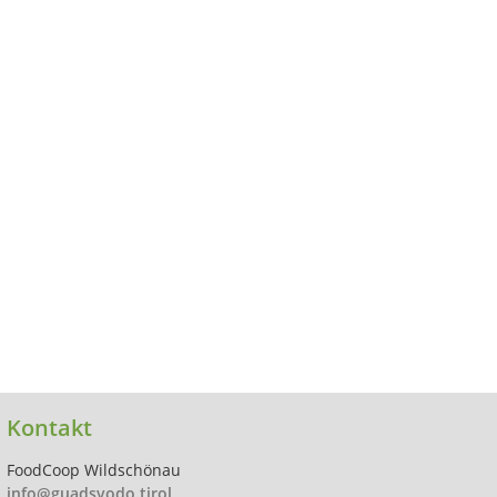
Kontakt
FoodCoop Wildschönau
info@guadsvodo.tirol