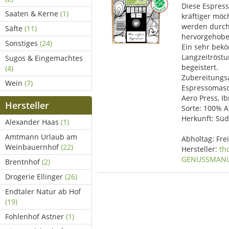
Diese Espresso
Saaten & Kerne
(1)
kräftiger mö
werden durch
Säfte
(11)
hervorgehobe
Sonstiges
(24)
Ein sehr bek
Langzeitröst
Sugos & Eingemachtes
begeistert.
(4)
Zubereitungs
Wein
(7)
Espressomasch
Aero Press, Ib
Hersteller
Sorte: 100% A
Herkunft: Süd-
Alexander Haas
(1)
Amtmann Urlaub am
Abholtag:
Fre
Weinbauernhof
(22)
Hersteller:
th
GENUSSMAN
Brentnhof
(2)
Drogerie Ellinger
(26)
Endtaler Natur ab Hof
(19)
Fohlenhof Astner
(1)