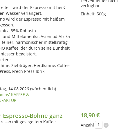
Derzeit leider nicht
verfügbar.
reitet- wird der Espresso mit heiß
en Wasser verlängert.
Einheit:
500g
no wird der Espresso mit heißem
gossen.
rabica 35% Robusta
- und Mittelamerika, Asien od.Afrika
n feiner, harmonischer mittelkräftig
BIO Kaffee, der durch seine Buntheit
niesser begeistert.
arten:
ine, Siebträger, Herdkanne, Coffee
Press, Frech Press Ibrik
itag, 14.08.2026
(wöchentlich)
omas' KAFFEE &
UFAKTUR
18,90 €
r Espresso-Bohne ganz
presso mit gesegeltem Kaffee
Anzahl