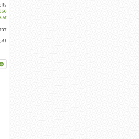
elfs
366
.at
707
:41