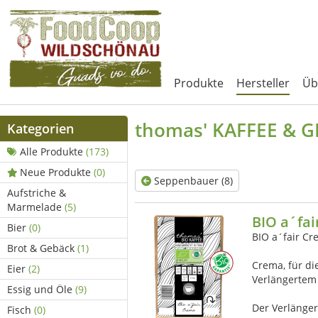
Produkte
Hersteller
Üb
thomas' KAFFEE &
Kategorien
Alle Produkte
(173)
Neue Produkte
(0)
Seppenbauer (8)
Aufstriche &
Marmelade
(5)
BIO a´fa
Bier
(0)
BIO a´fair Cr
Brot & Gebäck
(1)
Crema, für di
Eier
(2)
Verlängertem
Essig und Öle
(9)
Der Verlänge
Fisch
(0)