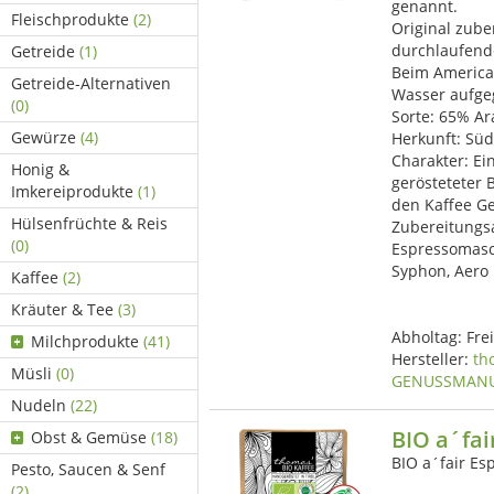
genannt.
Fleischprodukte
(2)
Original zube
durchlaufend
Getreide
(1)
Beim America
Getreide-Alternativen
Wasser aufge
(0)
Sorte: 65% A
Gewürze
(4)
Herkunft: Süd
Charakter: Ei
Honig &
gerösteteter 
Imkereiprodukte
(1)
den Kaffee Ge
Hülsenfrüchte & Reis
Zubereitungs
(0)
Espressomasch
Syphon, Aero 
Kaffee
(2)
Kräuter & Tee
(3)
Abholtag:
Fre
Milchprodukte
(41)
Hersteller:
th
Müsli
(0)
GENUSSMAN
Nudeln
(22)
BIO a´fai
Obst & Gemüse
(18)
BIO a´fair Es
Pesto, Saucen & Senf
(2)