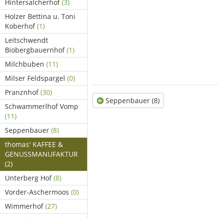
Hintersalcherhof
(3)
Holzer Bettina u. Toni
Koberhof
(1)
Leitschwendt
Biobergbauernhof
(1)
Milchbuben
(11)
Milser Feldspargel
(0)
Pranznhof
(30)
Seppenbauer (8)
Schwammerlhof Vomp
(11)
Seppenbauer
(8)
thomas' KAFFEE &
GENUSSMANUFAKTUR
(2)
Unterberg Hof
(8)
Vorder-Aschermoos
(0)
Wimmerhof
(27)