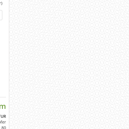
r)
um
TUR
fer
 80