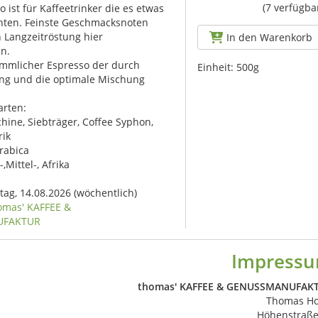
(7 verfügba
 ist für Kaffeetrinker die es etwas
chten. Feinste Geschmacksnoten
 Langzeitröstung hier
In den Warenkorb
n.
ömmlicher Espresso der durch
Einheit:
500g
ung und die optimale Mischung
arten:
ine, Siebträger, Coffee Syphon,
rik
rabica
,Mittel-, Afrika
itag, 14.08.2026
(wöchentlich)
omas' KAFFEE &
UFAKTUR
Impress
thomas' KAFFEE & GENUSSMANUFAK
Thomas Ho
Höhenstraße