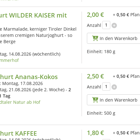
2,00 €
urt WILDER KAISER mit
+
0,50 €
Pfan
Anzahl
 Marmalade, kerniger Tiroler Dinkel
nserem cremigen Naturjoghurt - so
In den Warenkorb
e Berge
Einheit:
180 g
itag, 14.08.2026
(wöchentlich)
mmerhof
2,50 €
ghurt Ananas-Kokos
+
0,50 €
Pfan
s: Montag, 17.08.2026
Anzahl
itag, 21.08.2026
(jede 2. Woche) -
2
1 Tag
In den Warenkorb
dtaler Natur ab Hof
Einheit:
500 g
1,80 €
ghurt KAFFEE
+
0,50 €
Pfan
itag, 14.08.2026
(wöchentlich)