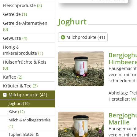
Fleischprodukte
(2)
Getreide
(1)
Joghurt
Getreide-Alternativen
(0)
Milchprodukte (41)
Gewürze
(4)
Honig &
Imkereiprodukte
(1)
Bergjogh
Himbeer
Hülsenfrüchte & Reis
(0)
Hausgemachte
vereint mit u
Kaffee
(2)
schmecken di
Kräuter & Tee
(3)
Abholtag:
Fre
Milchprodukte
(41)
Hersteller:
Wi
Joghurt
(16)
Käse
(12)
Bergjogh
Milch & Molkegetränke
Marille
(1)
Hausgemachte
Topfen, Butter &
vereint mit u