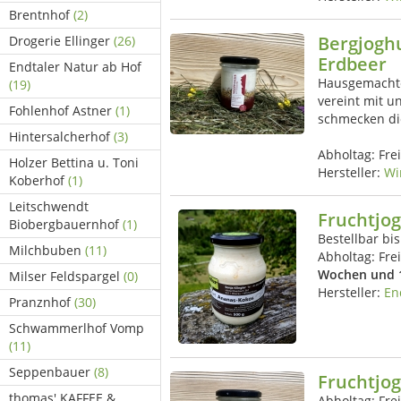
Brentnhof
(2)
Bergjogh
Drogerie Ellinger
(26)
Erdbeer
Endtaler Natur ab Hof
Hausgemachte
(19)
vereint mit u
Fohlenhof Astner
(1)
schmecken di
Hintersalcherhof
(3)
Abholtag:
Fre
Holzer Bettina u. Toni
Hersteller:
Wi
Koberhof
(1)
Leitschwendt
Fruchtjo
Biobergbauernhof
(1)
Bestellbar bi
Milchbuben
(11)
Abholtag:
Fre
Wochen und 
Milser Feldspargel
(0)
Hersteller:
En
Pranznhof
(30)
Schwammerlhof Vomp
(11)
Seppenbauer
(8)
Fruchtjo
thomas' KAFFEE &
Abholtag:
Fre