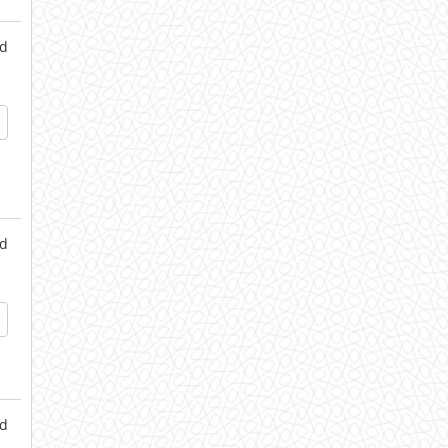
d
d
d