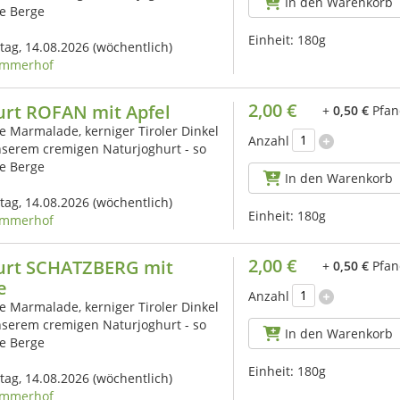
In den Warenkorb
e Berge
Einheit:
180g
itag, 14.08.2026
(wöchentlich)
mmerhof
2,00 €
urt ROFAN mit Apfel
+
0,50 €
Pfan
 Marmalade, kerniger Tiroler Dinkel
Anzahl
nserem cremigen Naturjoghurt - so
e Berge
In den Warenkorb
itag, 14.08.2026
(wöchentlich)
Einheit:
180g
mmerhof
2,00 €
urt SCHATZBERG mit
+
0,50 €
Pfan
e
Anzahl
 Marmalade, kerniger Tiroler Dinkel
nserem cremigen Naturjoghurt - so
In den Warenkorb
e Berge
Einheit:
180g
itag, 14.08.2026
(wöchentlich)
mmerhof