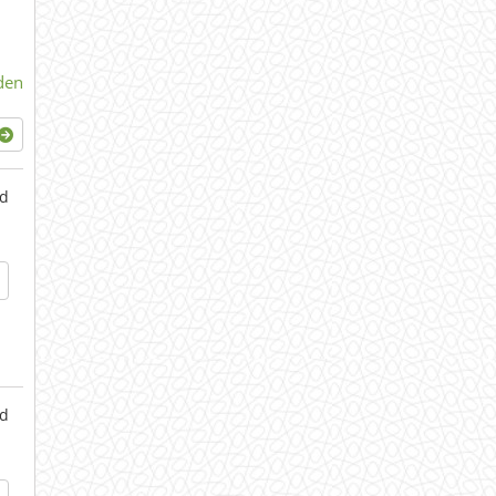
den
d
d