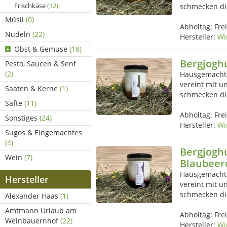
Frischkäse
(12)
schmecken di
Müsli
(0)
Abholtag:
Fre
Nudeln
(22)
Hersteller:
Wi
Obst & Gemüse
(18)
Bergjogh
Pesto, Saucen & Senf
(2)
Hausgemachte
vereint mit u
Saaten & Kerne
(1)
schmecken di
Säfte
(11)
Abholtag:
Fre
Sonstiges
(24)
Hersteller:
Wi
Sugos & Eingemachtes
(4)
Bergjogh
Wein
(7)
Blaubeer
Hausgemachte
Hersteller
vereint mit u
schmecken di
Alexander Haas
(1)
Amtmann Urlaub am
Abholtag:
Fre
Weinbauernhof
(22)
Hersteller:
Wi