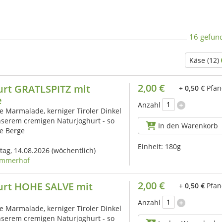
16 gefun
Käse (12)
2,00 €
urt GRATLSPITZ mit
+
0,50 €
Pfan
e
Anzahl
 Marmalade, kerniger Tiroler Dinkel
nserem cremigen Naturjoghurt - so
In den Warenkorb
e Berge
Einheit:
180g
itag, 14.08.2026
(wöchentlich)
mmerhof
2,00 €
urt HOHE SALVE mit
+
0,50 €
Pfan
Anzahl
 Marmalade, kerniger Tiroler Dinkel
nserem cremigen Naturjoghurt - so