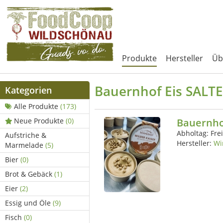
Produkte
Hersteller
Üb
Bauernhof Eis SAL
Kategorien
Alle Produkte
(173)
Neue Produkte
(0)
Bauernho
Abholtag:
Fre
Aufstriche &
Hersteller:
Wi
Marmelade
(5)
Bier
(0)
Brot & Gebäck
(1)
Eier
(2)
Essig und Öle
(9)
Fisch
(0)