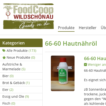
Produkte
Hersteller
Üb
66-60 Hautnähröl
Kategorien
Alle Produkte
(173)
Neue Produkte
(0)
66-60 Ha
Aufstriche &
Weniger an
Marmelade
(5)
66-60 Hautnähr
Bier
(0)
Es eignet sich
Brot & Gebäck
(1)
zB Sonnenbran
Eier
(2)
trockene, juc
Essig und Öle
(9)
gegen den "Wo
Fisch
(0)
als kühlende 