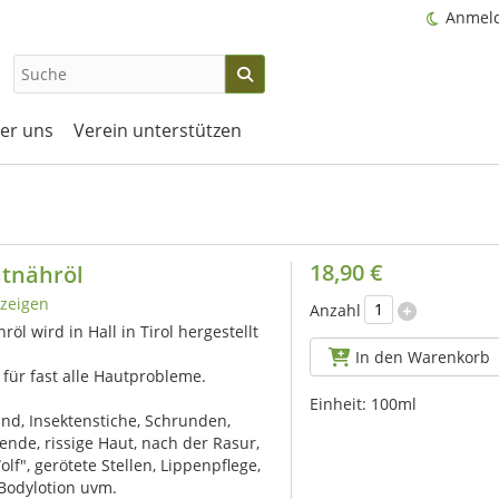
Anmel
er uns
Verein unterstützen
18,90 €
utnähröl
zeigen
Anzahl
öl wird in Hall in Tirol hergestellt
In den Warenkorb
 für fast alle Hautprobleme.
Einheit:
100ml
d, Insektenstiche, Schrunden,
kende, rissige Haut, nach der Rasur,
lf", gerötete Stellen, Lippenpflege,
Bodylotion uvm.