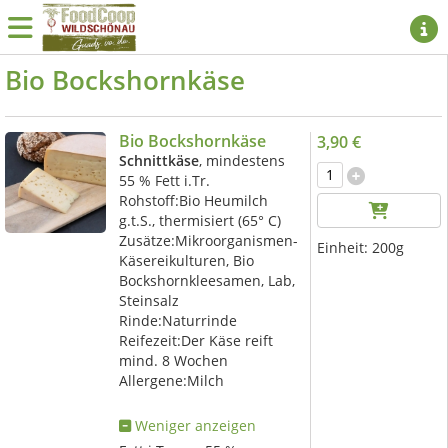
Bio Bockshornkäse
Bio Bockshornkäse
3,90 €
Schnittkäse
, mindestens
55 % Fett i.Tr.
Rohstoff:Bio Heumilch
g.t.S., thermisiert (65° C)
Zusätze:Mikroorganismen-
Einheit:
200g
Käsereikulturen, Bio
Bockshornkleesamen, Lab,
Steinsalz
Rinde:Naturrinde
Reifezeit:Der Käse reift
mind. 8 Wochen
Allergene:Milch
Weniger anzeigen