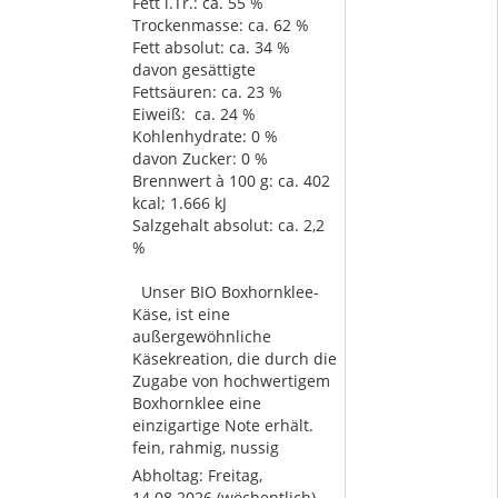
Fett i.Tr.: ca. 55 %
Trockenmasse: ca. 62 %
Fett absolut: ca. 34 %
davon gesättigte
Fettsäuren: ca. 23 %
Eiweiß: ca. 24 %
Kohlenhydrate: 0 %
davon Zucker: 0 %
Brennwert à 100 g: ca. 402
kcal; 1.666 kJ
Salzgehalt absolut: ca. 2,2
%
Unser BIO Boxhornklee-
Käse, ist eine
außergewöhnliche
Käsekreation, die durch die
Zugabe von hochwertigem
Boxhornklee eine
einzigartige Note erhält.
fein, rahmig, nussig
Abholtag:
Freitag,
14.08.2026
(wöchentlich)