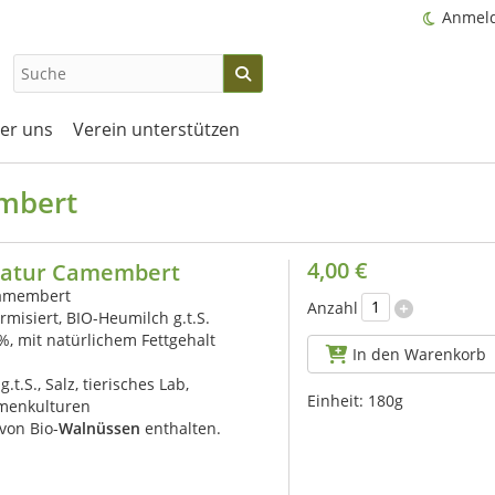
Anmel
er uns
Verein unterstützen
mbert
4,00 €
Natur Camembert
Camembert
Anzahl
rmisiert, BIO-Heumilch g.t.S.
0%, mit natürlichem Fettgehalt
In den Warenkorb
.t.S., Salz, tierisches Lab,
Einheit:
180g
menkulturen
von Bio-
Walnüssen
enthalten.