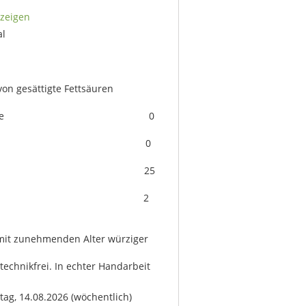
zeigen
gie kj/ kcal
52
ett
g
sättigte Fettsäuren
g
enhydrate 0
g
n Zucker 0
g
weiß 25
g
alz 2
g
mit zunehmenden Alter würziger
technikfrei. In echter Handarbeit
itag, 14.08.2026
(wöchentlich)