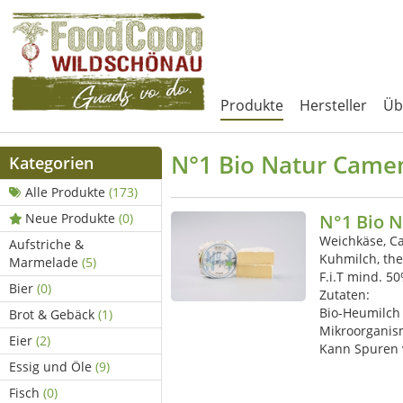
Produkte
Hersteller
Üb
N°1 Bio Natur Came
Kategorien
Alle Produkte
(173)
Neue Produkte
(0)
N°1 Bio 
Weichkäse, 
Aufstriche &
Kuhmilch, the
Marmelade
(5)
F.i.T mind. 5
Bier
(0)
Zutaten:
Bio-Heumilch g
Brot & Gebäck
(1)
Mikroorganis
Eier
(2)
Kann Spuren 
Essig und Öle
(9)
Fisch
(0)