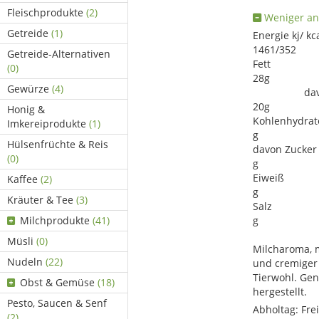
Fleischprodukte
(2)
Weniger an
Getreide
(1)
Ener
1461/3
Getreide-Alternativen
F
(0)
28
Gewürze
(4)
davon ge
20
Honig &
Kohl
Imkereiprodukte
(1)
Hülsenfrüchte & Reis
davo
(0)
Ei
Kaffee
(2)
Kräuter & Tee
(3)
S
Milchprodukte
(41)
Müsli
(0)
Milcharoma, 
Nudeln
(22)
und cremiger
Tierwohl. Gen
Obst & Gemüse
(18)
hergestellt.
Pesto, Saucen & Senf
Abholtag:
Fre
(2)