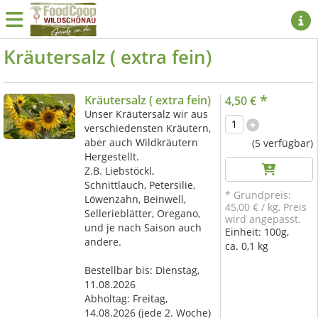
Kräutersalz ( extra fein)
*
Kräutersalz ( extra fein)
4,50 €
Unser Kräutersalz wir aus
verschiedensten Kräutern,
aber auch Wildkräutern
(5 verfügbar)
Hergestellt.
Z.B. Liebstöckl,
Schnittlauch, Petersilie,
* Grundpreis:
Löwenzahn, Beinwell,
45,00 €
/
kg
, Preis
Sellerieblätter, Oregano,
wird angepasst.
und je nach Saison auch
Einheit:
100g,
andere.
ca. 0,1 kg
Bestellbar bis: Dienstag,
11.08.2026
Abholtag:
Freitag,
14.08.2026
(jede 2. Woche)